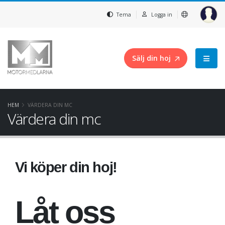
Tema
Logga in
Sälj din hoj
HEM
VÄRDERA DIN MC
Värdera din mc
Vi köper din hoj!
Låt oss