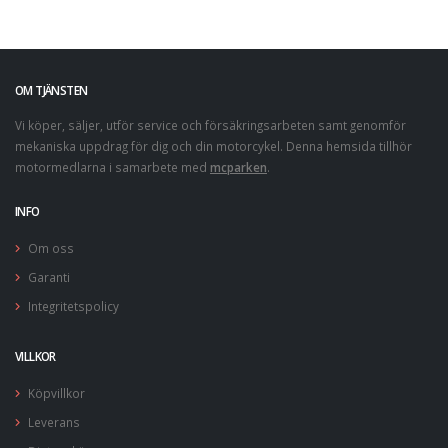
OM TJÄNSTEN
Vi köper, säljer, utför service och försäkringsarbeten samt genomför
mekaniska uppdrag för dig och din motorcykel. Denna hemsida tillhör
motormedlarna i samarbete med
mcparken
.
INFO
Om oss
Garanti
Integritetspolicy
VILLKOR
Köpvillkor
Leverans