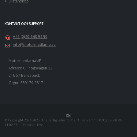
Distansköp
KONTAKT OCH SUPPORT
+46 (0)40-643 94 90
info@motormedlarna.se
Motormedlarna AB
Adress:
Gillhögsvägen 22
246 57 Barsebäck
Orgnr:
559179-3517
© Copyright 2021-2025. Alla rättigheter förbehålles. Ver: 1.0.0.0 (2026-02-18
11:02:53) • Databas : Test