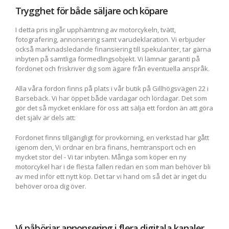
Trygghet för både säljare och köpare
I detta pris ingår upphämtning av motorcykeln, tvätt,
fotografering, annonsering samt varudeklaration. Vi erbjuder
också marknadsledande finansiering till spekulanter, tar gärna
inbyten på samtliga förmedlingsobjekt. Vi lämnar garanti på
fordonet och friskriver dig som ägare från eventuella anspråk.
Alla våra fordon finns på plats i vår butik på Gillhögsvägen 22 i
Barsebäck. Vi har öppet både vardagar och lördagar. Det som
gör det så mycket enklare för oss att sälja ett fordon än att göra
det själv är dels att:
Fordonet finns tillgängligt för provkörning, en verkstad har gått
igenom den, Vi ordnar en bra finans, hemtransport och en
mycket stor del - Vi tar inbyten. Många som köper en ny
motorcykel har i de flesta fallen redan en som man behöver bli
av med inför ett nytt köp. Det tar vi hand om så det är inget du
behöver oroa dig över.
Vi påbörjar annonsering i flera digitala kanaler