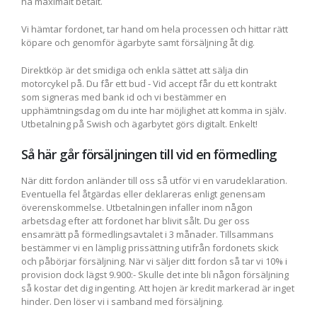
ha maximalt betalt.
Vi hämtar fordonet, tar hand om hela processen och hittar rätt
köpare och genomför ägarbyte samt försäljning åt dig.
Direktköp är det smidiga och enkla sättet att sälja din
motorcykel på. Du får ett bud - Vid accept får du ett kontrakt
som signeras med bank id och vi bestämmer en
upphämtningsdag om du inte har möjlighet att komma in själv.
Utbetalning på Swish och ägarbytet görs digitalt. Enkelt!
Så här går försäljningen till vid en förmedling
När ditt fordon anländer till oss så utför vi en varudeklaration.
Eventuella fel åtgärdas eller deklareras enligt genensam
överenskommelse. Utbetalningen infaller inom någon
arbetsdag efter att fordonet har blivit sålt. Du ger oss
ensamrätt på förmedlingsavtalet i 3 månader. Tillsammans
bestämmer vi en lämplig prissättning utifrån fordonets skick
och påbörjar försäljning. När vi säljer ditt fordon så tar vi 10% i
provision dock lägst 9.900:- Skulle det inte bli någon försäljning
så kostar det dig ingenting. Att hojen är kredit markerad är inget
hinder. Den löser vi i samband med försäljning.