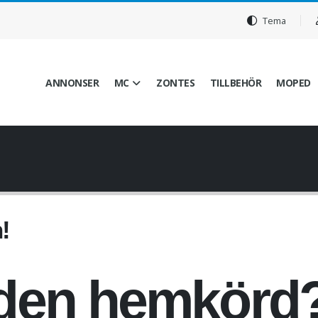
Tema
ANNONSER
MC
ZONTES
TILLBEHÖR
MOPED
!
å den hemkörd?