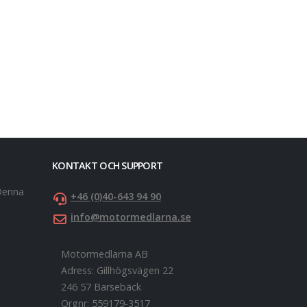
KONTAKT OCH SUPPORT
 Denna
+46 (0)40-643 94 90
info@motormedlarna.se
Motormedlarna AB
Adress:
Gillhögsvägen 22
246 57 Barsebäck
Orgnr:
559179-3517