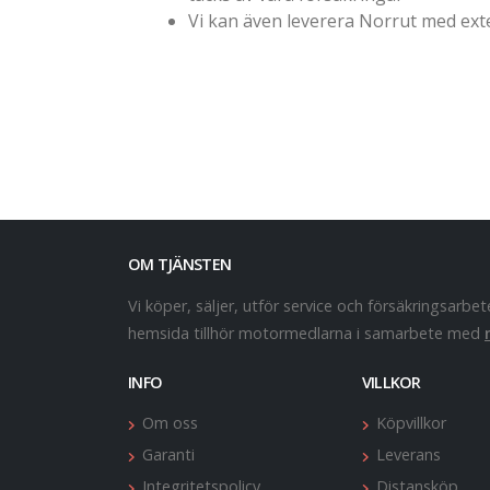
Vi kan även leverera Norrut med exte
OM TJÄNSTEN
Vi köper, säljer, utför service och försäkringsa
hemsida tillhör motormedlarna i samarbete med
INFO
VILLKOR
Om oss
Köpvillkor
Garanti
Leverans
Integritetspolicy
Distansköp