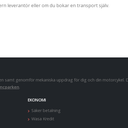
rn leverantör eller om du bokar en transport själv.
rbeten samt genomför mekaniska uppdrag för dig och din motorcykel.
mcparken
.
EKONOMI
Säker betalning
Wasa Kredit