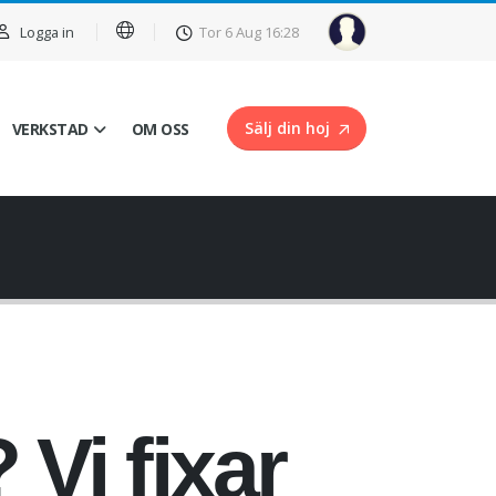
Logga in
Tor 6 Aug
16
28
Sälj din hoj
VERKSTAD
OM OSS
 Vi fixar