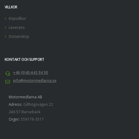
VILLKOR
Köpvillkor
Leverans
Distansköp
KONTAKT OCH SUPPORT
+46 (0)40-643 94 90
info@motormedlarna.se
Motormedlarna AB
Adress:
Gillhögsvägen 22
246 57 Barsebäck
Orgnr:
559179-3517