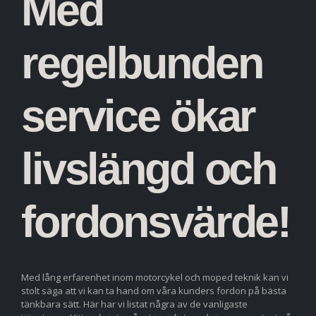
Med
regelbunden
service ökar
livslängd och
fordonsvärde!
Med lång erfarenhet inom motorcykel och moped teknik kan vi
stolt säga att vi kan ta hand om våra kunders fordon på bästa
tänkbara sätt. Här har vi listat några av de vanligaste