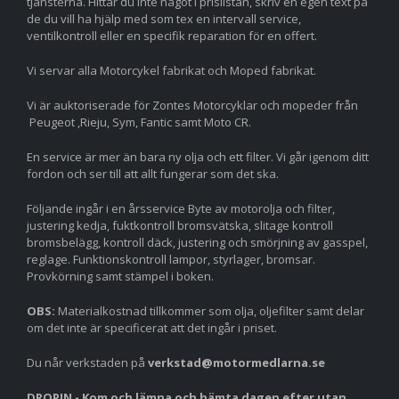
tjänsterna. Hittar du inte något i prislistan, skriv en egen text på
de du vill ha hjälp med som tex en intervall service,
ventilkontroll eller en specifik reparation för en offert.
Vi servar alla Motorcykel fabrikat och Moped fabrikat.
Vi är auktoriserade för Zontes Motorcyklar och mopeder från
Peugeot ,Rieju, Sym, Fantic samt Moto CR.
En service är mer än bara ny olja och ett filter. Vi går igenom ditt
fordon och ser till att allt fungerar som det ska.
Följande ingår i en årsservice Byte av motorolja och filter,
justering kedja, fuktkontroll bromsvätska, slitage kontroll
bromsbelägg, kontroll däck, justering och smörjning av gasspel,
reglage. Funktionskontroll lampor, styrlager, bromsar.
Provkörning samt stämpel i boken.
OBS:
Materialkostnad tillkommer som olja, oljefilter samt delar
om det inte är specificerat att det ingår i priset.
Du når verkstaden på
verkstad@motormedlarna.se
DROPIN - Kom och lämna och hämta dagen efter utan