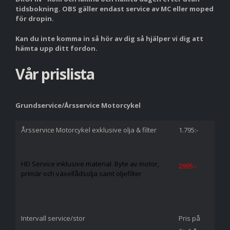
tidsbokning. OBS gäller endast service av MC eller moped
för dropin.
Kan du inte komma in så hör av dig så hjälper vi dig att
hämta upp ditt fordon.
Vår prislista
Grundservice/Årsservice Motorcykel
Årsservice Motorcykel exklusive olja & filter
1.795:-
HD Service inklusive material. Byte av motor,
2995:-
primär och växellådsolja samt oljefilter
Intervall service/stor
Pris på